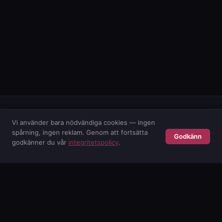
Vi använder bara nödvändiga cookies — ingen
spårning, ingen reklam. Genom att fortsätta
Godkänn
POISE AB
godkänner du vår
integritetspolicy
.
Svensk cybersäkerhetskonsult. Skyddar företag sedan 2001.
TJÄNSTER
M365-övervakning
AI-säkerhet
Säkerhetstjänster