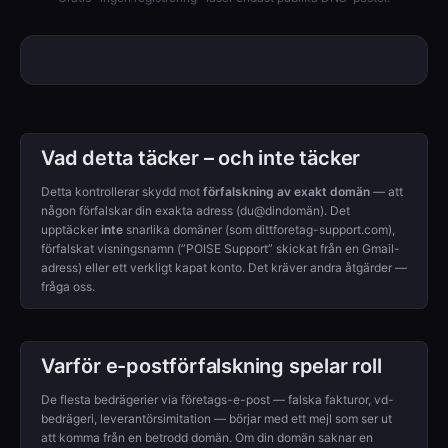
Vad detta täcker – och inte täcker
Detta kontrollerar skydd mot
förfalskning av exakt domän
— att
någon förfalskar din exakta adress (du@dindomän). Det
upptäcker
inte
snarlika domäner (som dittforetag-support.com),
förfalskat visningsnamn (”POISE Support” skickat från en Gmail-
adress) eller ett verkligt kapat konto. Det kräver andra åtgärder —
fråga oss.
Varför e-postförfalskning spelar roll
De flesta bedrägerier via företags-e-post — falska fakturor, vd-
bedrägeri, leverantörsimitation — börjar med ett mejl som ser ut
att komma från en betrodd domän. Om din domän saknar en