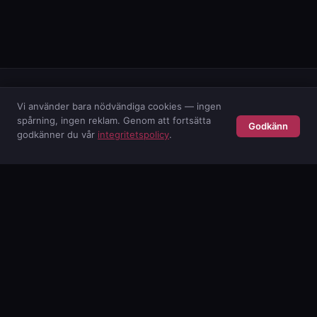
Vi använder bara nödvändiga cookies — ingen
spårning, ingen reklam. Genom att fortsätta
Godkänn
POISE AB
godkänner du vår
integritetspolicy
.
Svensk cybersäkerhetskonsult. Skyddar företag sedan 2001.
TJÄNSTER
M365-övervakning
AI-säkerhet
Säkerhetstjänster
Molnsäkerhet
Våra varumärken
Rådgivning